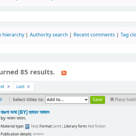
 hierarchy
Authority search
Recent comments
Tag cl
urned 85 results.
ext
Last
|
Select titles to:
ll
Place hold
বাঙলা ভাষা
[BY] হুমায়ন আজাদ
by
আজাদ হুমায়ন.
Material type:
Text
; Format:
print
; Literary form:
Not fiction
Publication details:
বাংলাদেশ