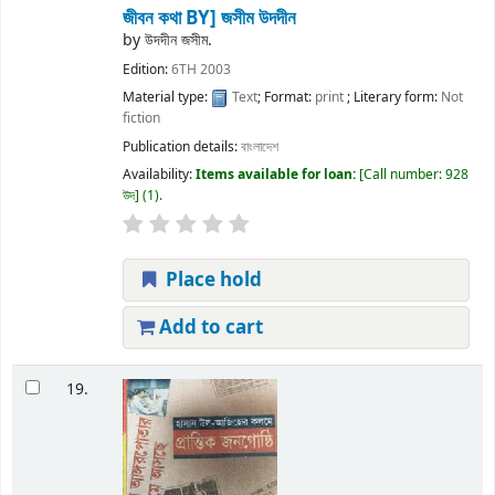
জীবন কথা
BY] জসীম উদদীন
by
উদদীন জসীম.
Edition:
6TH 2003
Material type:
Text
; Format:
print
; Literary form:
Not
fiction
Publication details:
বাংলাদেশ
Availability:
Items available for loan:
Call number:
928
উদ
(1).
Place hold
Add to cart
19.