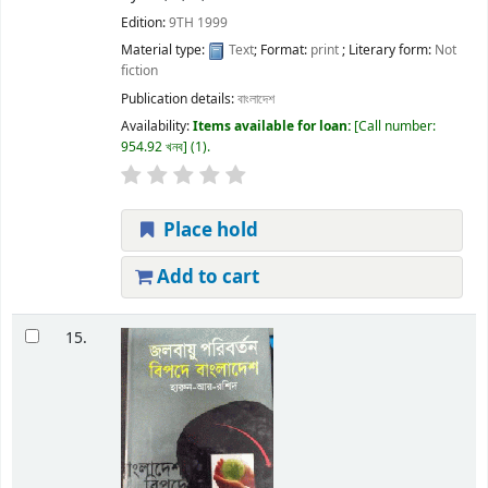
Edition:
9TH 1999
Material type:
Text
; Format:
print
; Literary form:
Not
fiction
Publication details:
বাংলাদেশ
Availability:
Items available for loan:
Call number:
954.92 খনব
(1).
Place hold
Add to cart
15.