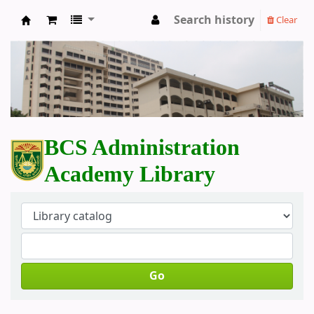
Search history
Clear
BCS Administration Academy Library
BCS Administration
Academy Library
Go