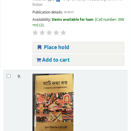
fiction
Publication details:
বাংলাদেশ
Availability:
Items available for loan:
Call number:
398
সদব
(2).
Place hold
Add to cart
9.