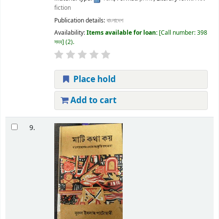
fiction
Publication details:
বাংলাদেশ
Availability:
Items available for loan:
Call number:
398
সদব
(2).
Place hold
Add to cart
9.