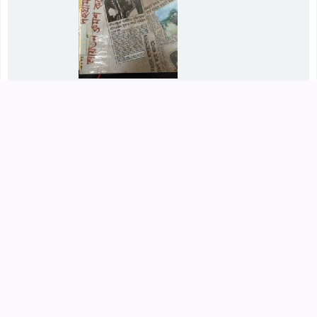
প্রান্তিক জনগোষ্ঠি
[BY] হাসান উল-আজিজ
by
উল-আজিজ,হাসান.
Edition:
1ST 2009
Material type:
Text
; Format:
print
; Literary form:
Not
fiction
Publication details:
বাংলাদেশ
Availability:
Items available for loan:
Call number:
954.92, হসপ
(1).
Place hold
Add to cart