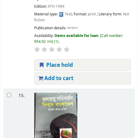
Edition:
9TH 1999
Material type:
Text
; Format:
print
; Literary form:
Not
fiction
Publication details:
বাংলাদেশ
Availability:
Items available for loan:
Call number:
954.92 খনব
(1).
Place hold
Add to cart
15.