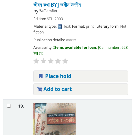
জীবন কথা
BY] জসীম উদদীন
by
উদদীন জসীম.
Edition:
6TH 2003
Material type:
Text
; Format:
print
; Literary form:
Not
fiction
Publication details:
বাংলাদেশ
Availability:
Items available for loan:
Call number:
928
উদ
(1).
Place hold
Add to cart
19.