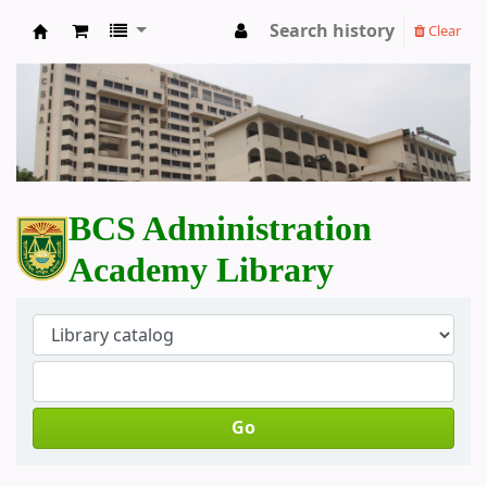
Search history
Clear
BCS Administration Academy Library
BCS Administration
Academy Library
Go