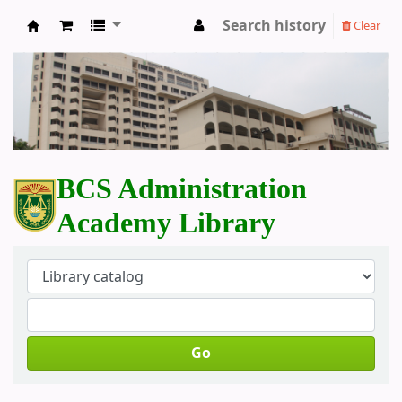
Search history
Clear
BCS Administration Academy Library
BCS Administration
Academy Library
Go