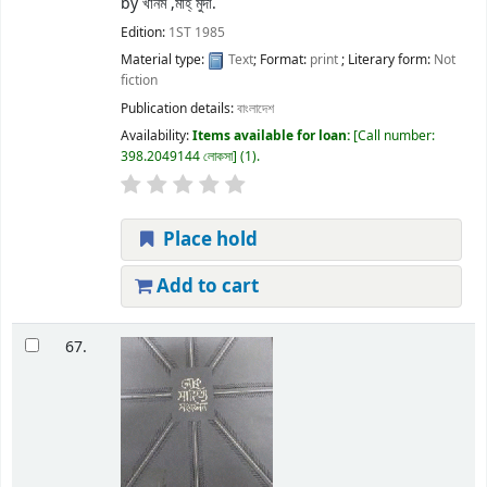
by
খানম ,মাহ্ মুদা.
Edition:
1ST 1985
Material type:
Text
; Format:
print
; Literary form:
Not
fiction
Publication details:
বাংলাদেশ
Availability:
Items available for loan:
Call number:
398.2049144 লোকসা
(1).
Place hold
Add to cart
67.