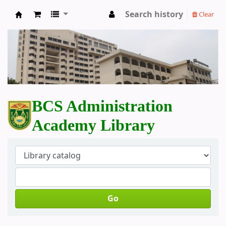
Search history
Clear
BCS Administration Academy Library
BCS Administration
Academy Library
Go