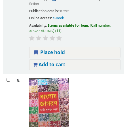
fiction
Publication details:
বাংলাদেশ
Online access:
e-Book
Availability:
Items available for loan:
Call number:
৩৪৭.০৭৭ সইন ১৯৮৮
(11).
Place hold
Add to cart
8.