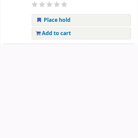
Place hold
Add to cart
7.
নিষেধাজ্ঞা আইন
[BY] মোঃ সাইফুল আলম
by
আলম,মোঃ সাইফুল.
Material type:
Text
; Format:
print
; Literary form:
Not
fiction
Publication details:
বাংলাদেশ
Online access:
e-Book
Availability:
Items available for loan:
Call number:
৩৪৭.০৭৭ সইন ১৯৮৮
(11).
Place hold