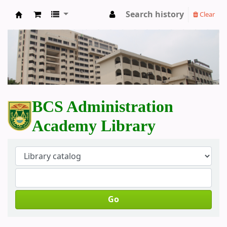
Search history
Clear
BCS Administration Academy Library
BCS Administration
Academy Library
Go