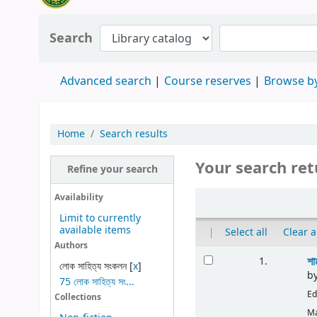
Search
Advanced search
Course reserves
Browse by
Home
Search results
Your search ret
Refine your search
Availability
Limit to currently
available items
|
Select all
Clear a
Authors
শা
1.
লোক সাহিত্য সংকলন
[
x
]
b
75 লোক সাহিত্য সং...
Ed
Collections
Ma