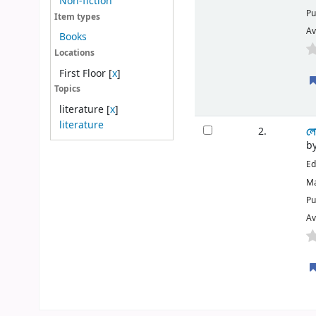
Non-fiction
Pu
Item types
Av
Books
Locations
First Floor
[
x
]
Topics
literature
[
x
]
literature
লো
2.
b
Ed
Ma
Pu
Av