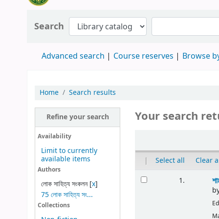
Search
Advanced search
Course reserves
Browse by
Home
Search results
Your search ret
Refine your search
Availability
Limit to currently
available items
|
Select all
Clear a
Authors
শা
1.
লোক সাহিত্য সংকলন
[
x
]
b
75 লোক সাহিত্য সং...
Ed
Collections
Ma