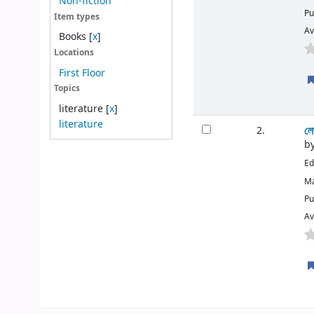
Non-fiction
Pu
Item types
Av
Books
[
x
]
Locations
First Floor
Topics
literature
[
x
]
literature
লো
2.
b
Ed
Ma
Pu
Av