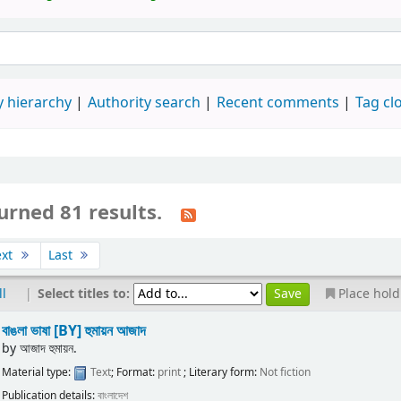
 hierarchy
Authority search
Recent comments
Tag cl
urned 81 results.
ext
Last
|
Select titles to:
ll
Place hold
বাঙলা ভাষা
[BY] হুমায়ন আজাদ
by
আজাদ হুমায়ন.
Material type:
Text
; Format:
print
; Literary form:
Not fiction
Publication details:
বাংলাদেশ