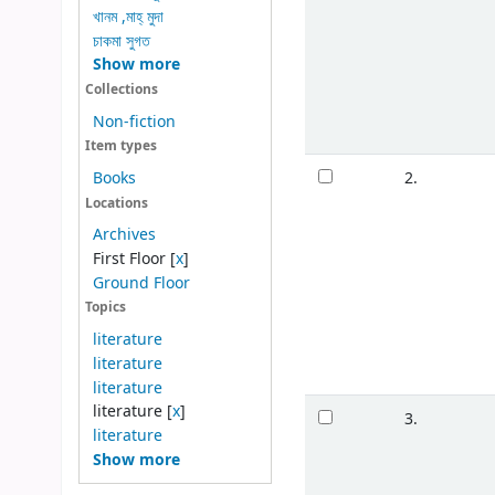
খানম ,মাহ্ মুদা
চাকমা সুগত
Show more
Collections
Non-fiction
Item types
2.
Books
Locations
Archives
First Floor
[
x
]
Ground Floor
Topics
literature
literature
literature
literature
[
x
]
3.
literature
Show more