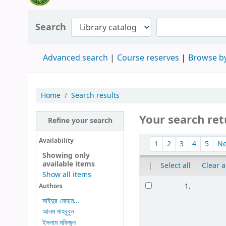
Search
Advanced search
Course reserves
Browse by
Home
Search results
Your search ret
Refine your search
Availability
1
2
3
4
5
N
Showing only
available items
|
Select all
Clear a
Show all items
1.
Authors
সাইদুর মোহাম...
আলম মাহবুবুল
ইসলাম মফিজুল