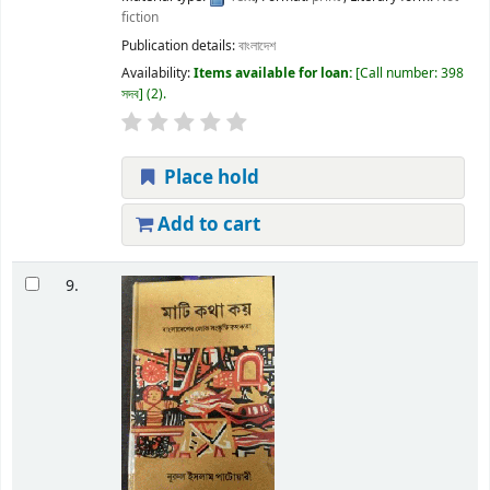
fiction
Publication details:
বাংলাদেশ
Availability:
Items available for loan:
Call number:
398
সদব
(2).
Place hold
Add to cart
9.