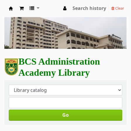
Search history
Clear
BCS Administration Academy Library
BCS Administration
Academy Library
Go