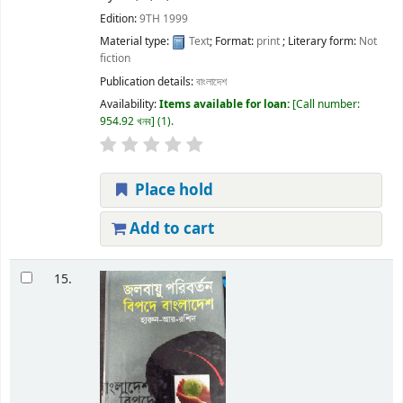
Edition:
9TH 1999
Material type:
Text
; Format:
print
; Literary form:
Not
fiction
Publication details:
বাংলাদেশ
Availability:
Items available for loan:
Call number:
954.92 খনব
(1).
Place hold
Add to cart
15.