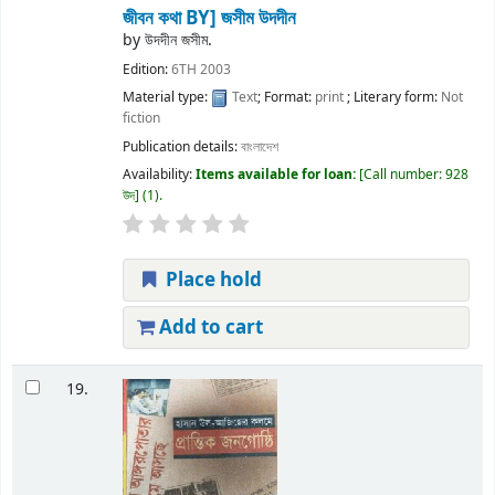
জীবন কথা
BY] জসীম উদদীন
by
উদদীন জসীম.
Edition:
6TH 2003
Material type:
Text
; Format:
print
; Literary form:
Not
fiction
Publication details:
বাংলাদেশ
Availability:
Items available for loan:
Call number:
928
উদ
(1).
Place hold
Add to cart
19.