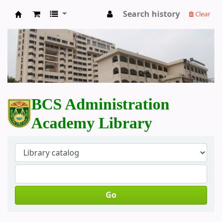
Search history
Clear
BCS Administration Academy Library
BCS Administration
Academy Library
Go