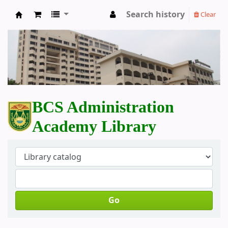
Search history
Clear
BCS Administration Academy Library
BCS Administration
Academy Library
Go