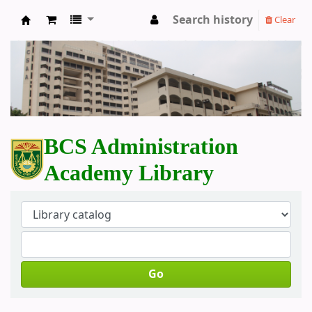
Search history
Clear
BCS Administration Academy Library
BCS Administration
Academy Library
Go