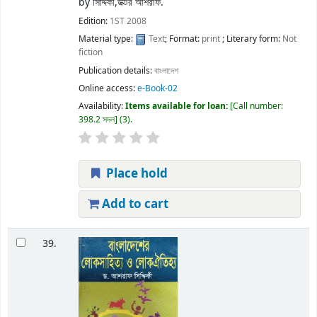
by
সিদ্দিকী,ডক্টর আশরাফ.
Edition:
1ST 2008
Material type:
Text
; Format:
print
; Literary form:
Not
fiction
Publication details:
বাংলাদেশ
Online access:
e-Book-02
Availability:
Items available for loan:
Call number:
398.2 সদল
(3).
Place hold
Add to cart
39.