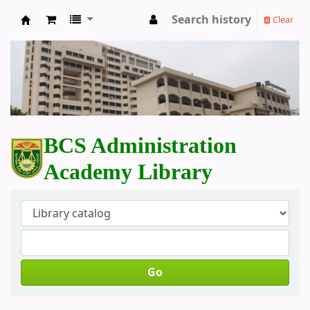
Search history
Clear
BCS Administration Academy Library
BCS Administration
Academy Library
Go