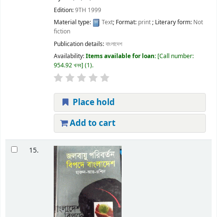
Edition:
9TH 1999
Material type:
Text
; Format:
print
; Literary form:
Not
fiction
Publication details:
বাংলাদেশ
Availability:
Items available for loan:
Call number:
954.92 খনব
(1).
Place hold
Add to cart
15.