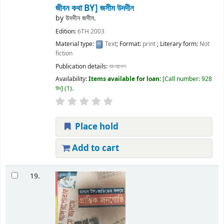
জীবন কথা
BY] জসীম উদদীন
by
উদদীন জসীম.
Edition:
6TH 2003
Material type:
Text
; Format:
print
; Literary form:
Not
fiction
Publication details:
বাংলাদেশ
Availability:
Items available for loan:
Call number:
928
উদ
(1).
Place hold
Add to cart
19.