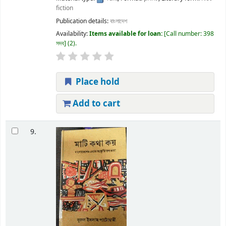
fiction
Publication details:
বাংলাদেশ
Availability:
Items available for loan:
Call number:
398
সদব
(2).
Place hold
Add to cart
9.