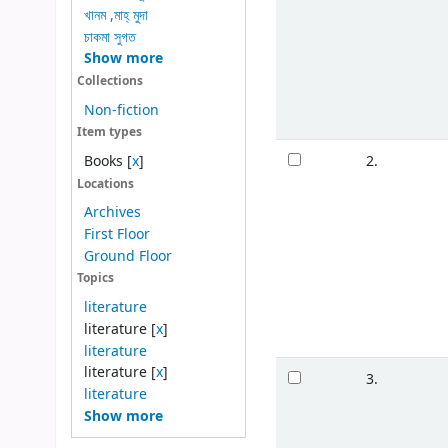
খানম ,মাহ্ মুদা
চাকমা সুগত
Show more
Collections
Non-fiction
Item types
2.
Books
[
x
]
Locations
Archives
First Floor
Ground Floor
Topics
literature
literature
[
x
]
literature
literature
[
x
]
3.
literature
Show more