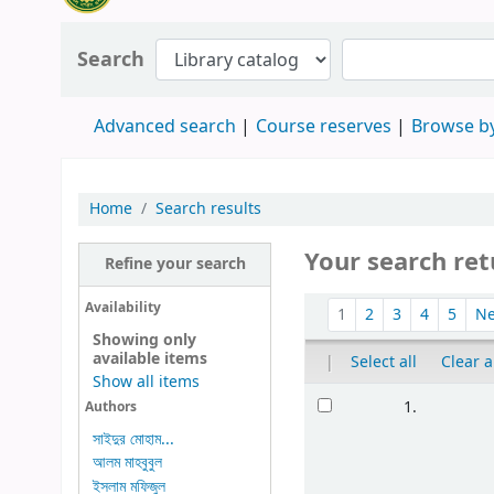
Search
Advanced search
Course reserves
Browse by
Home
Search results
Your search ret
Refine your search
Availability
1
2
3
4
5
N
Showing only
available items
|
Select all
Clear a
Show all items
1.
Authors
সাইদুর মোহাম...
আলম মাহবুবুল
ইসলাম মফিজুল