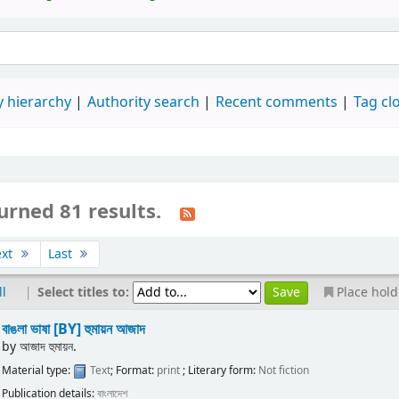
 hierarchy
Authority search
Recent comments
Tag cl
urned 81 results.
ext
Last
|
Select titles to:
ll
Place hold
বাঙলা ভাষা
[BY] হুমায়ন আজাদ
by
আজাদ হুমায়ন.
Material type:
Text
; Format:
print
; Literary form:
Not fiction
Publication details:
বাংলাদেশ