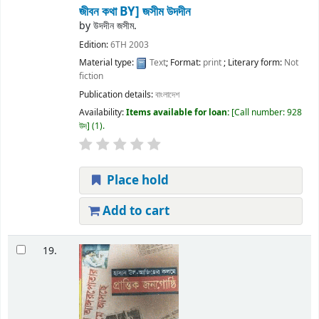
জীবন কথা
BY] জসীম উদদীন
by
উদদীন জসীম.
Edition:
6TH 2003
Material type:
Text
; Format:
print
; Literary form:
Not
fiction
Publication details:
বাংলাদেশ
Availability:
Items available for loan:
Call number:
928
উদ
(1).
Place hold
Add to cart
19.