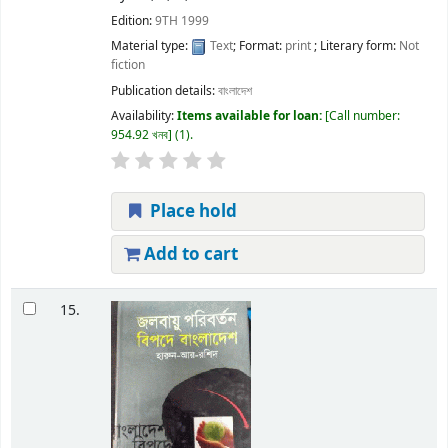
Edition:
9TH 1999
Material type:
Text
; Format:
print
; Literary form:
Not
fiction
Publication details:
বাংলাদেশ
Availability:
Items available for loan:
Call number:
954.92 খনব
(1).
Place hold
Add to cart
15.