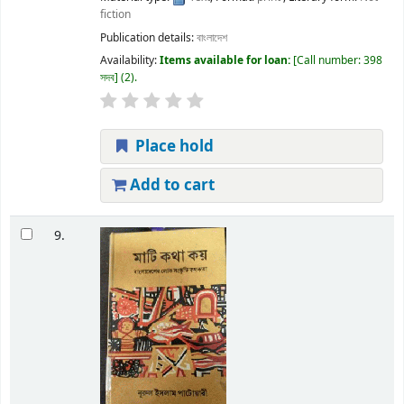
fiction
Publication details:
বাংলাদেশ
Availability:
Items available for loan:
Call number:
398
সদব
(2).
Place hold
Add to cart
9.