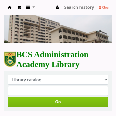
Search history
Clear
BCS Administration Academy Library
BCS Administration
Academy Library
Go