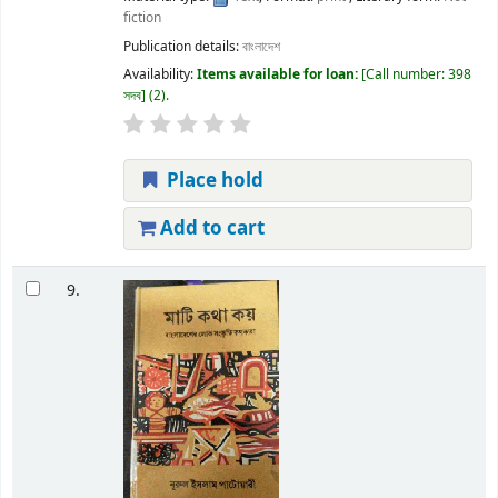
fiction
Publication details:
বাংলাদেশ
Availability:
Items available for loan:
Call number:
398
সদব
(2).
Place hold
Add to cart
9.