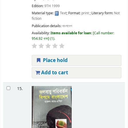
Edition:
9TH 1999
Material type:
Text
; Format:
print
; Literary form:
Not
fiction
Publication details:
বাংলাদেশ
Availability:
Items available for loan:
Call number:
954.92 খনব
(1).
Place hold
Add to cart
15.