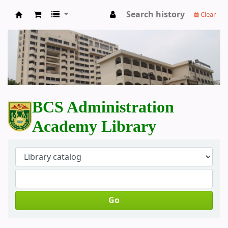
Search history
Clear
BCS Administration Academy Library
BCS Administration
Academy Library
Go