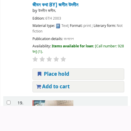
জীবন কথা
BY] জসীম উদদীন
by
উদদীন জসীম.
Edition:
6TH 2003
Material type:
Text
; Format:
print
; Literary form:
Not
fiction
Publication details:
বাংলাদেশ
Availability:
Items available for loan:
Call number:
928
উদ
(1).
Place hold
Add to cart
19.