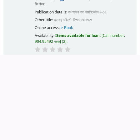
fiction
Publication details:
বাংলাদেশ
পার্ল পাবলিকেশন
২০১৫
Other title:
জলবায়ু পরিবর্তন বিপদে বাংলাদেশ.
Online access:
e-Book
Availability:
Items available for loan:
Call number:
904.95492 হরজ
(2).
Place hold
Add to cart
16.
ইসলাম বিজ্ঞান মেডি টেশন
BY] এম শমশের আলী
by
আলী এম শমশের.
Edition:
1ST 2014
Material type:
Text
; Format:
print
; Literary form:
Not
fiction
Publication details:
বাংলাদেশ