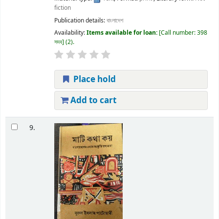
fiction
Publication details:
বাংলাদেশ
Availability:
Items available for loan:
Call number:
398
সদব
(2).
Place hold
Add to cart
9.