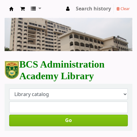
Search history
Clear
BCS Administration Academy Library
BCS Administration
Academy Library
Go