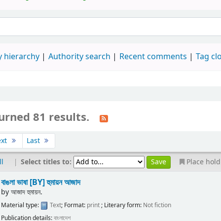
 hierarchy
Authority search
Recent comments
Tag cl
urned 81 results.
ext
Last
|
Select titles to:
ll
Place hold
বাঙলা ভাষা
[BY] হুমায়ন আজাদ
by
আজাদ হুমায়ন.
Material type:
Text
; Format:
print
; Literary form:
Not fiction
Publication details:
বাংলাদেশ