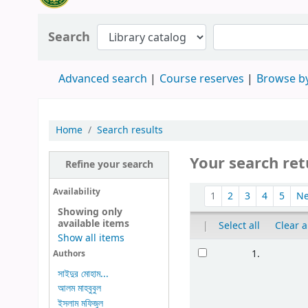
Search
Advanced search
Course reserves
Browse by
Home
Search results
Your search ret
Refine your search
Availability
1
2
3
4
5
N
Showing only
available items
|
Select all
Clear a
Show all items
1.
Authors
সাইদুর মোহাম...
আলম মাহবুবুল
ইসলাম মফিজুল