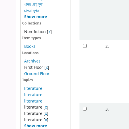
খানম ,মাহ্ মুদা
চাকমা সুগত
Show more
Collections
Non-fiction
[
x
]
Item types
2.
Books
Locations
Archives
First Floor
[
x
]
Ground Floor
Topics
literature
literature
literature
literature
[
x
]
3.
literature
[
x
]
literature
[
x
]
Show more