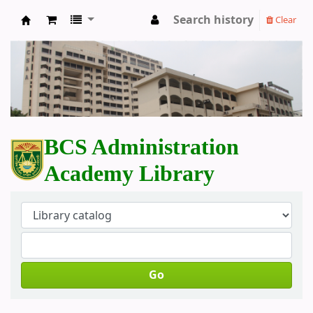
Search history
Clear
BCS Administration Academy Library
BCS Administration
Academy Library
Go