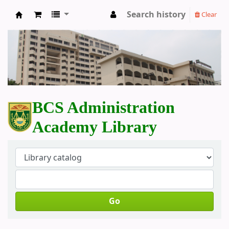
Search history
Clear
BCS Administration Academy Library
BCS Administration
Academy Library
Go