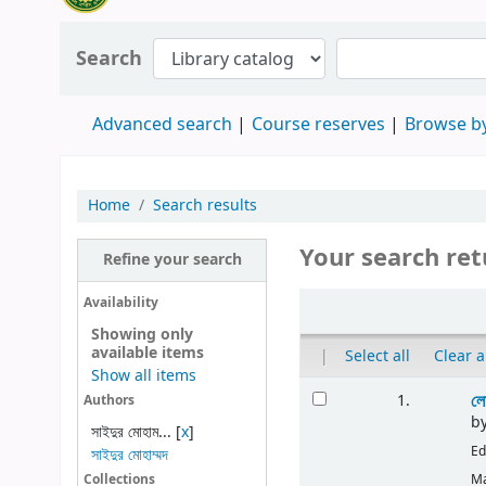
Search
Advanced search
Course reserves
Browse by
Home
Search results
Your search ret
Refine your search
Availability
Showing only
available items
|
Select all
Clear a
Show all items
লো
1.
Authors
b
সাইদুর মোহাম...
[
x
]
Ed
সাইদুর মোহাম্মদ
Ma
Collections