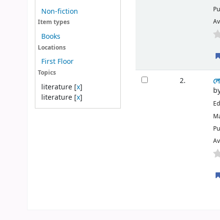
Pu
Non-fiction
Av
Item types
Books
Locations
First Floor
Topics
লো
2.
literature
[
x
]
b
literature
[
x
]
Ed
Ma
Pu
Av