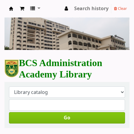
Search history
Clear
BCS Administration Academy Library
BCS Administration
Academy Library
Go