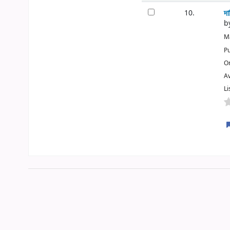
দা
10.
b
Ma
Pu
O
Av
Li