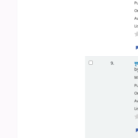
Pu
O
Av
Li
বৃ
9.
b
Ma
Pu
O
Av
Li