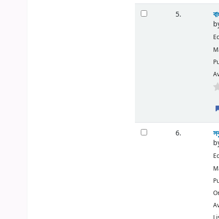
বা
5.
b
Ed
Ma
Pu
Av
সব
6.
b
Ed
Ma
Pu
O
Av
Li