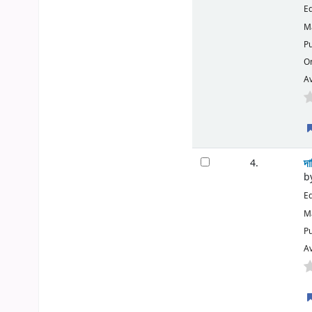
Ed
Ma
Pu
O
Av
দা
4.
b
Ed
Ma
Pu
Av