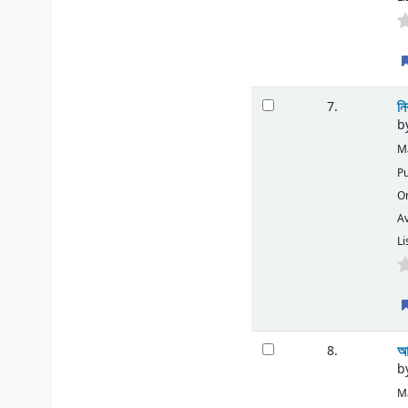
নি
7.
b
Ma
Pu
O
Av
Li
আন
8.
b
Ma