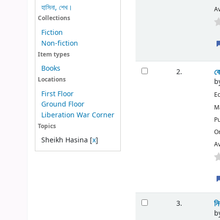
হাসিনা, শেখ।
Av
Collections
Fiction
Non-fiction
Item types
Books
কো
2.
Locations
b
First Floor
Ed
Ground Floor
Ma
Liberation War Corner
Pu
Topics
O
Sheikh Hasina
[
x
]
Av
নি
3.
b