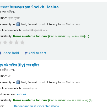
ংলাদেশে স্বৈরতন্ত্রের জন্ম/
Sheikh Hasina
y
শেখ হাসিনা.
ition:
প্রথম প্রকাশ
terial type:
Text
; Format:
print
; Literary form:
Not fiction
blication details:
ঢাকা
আগামী প্রকাশনী
১৯৯৩
ailability:
Items available for loan:
Call number:
৩২০.৯৫৪৯২ হসব
(5).
Place hold
Add to cart
ুজ মাঠ পেরিয়ে
[By] শেখ হাসিনা
y
হাসিনা শেখ.
ition:
৮ম
terial type:
Text
; Format:
print
; Literary form:
Not fiction
blication details:
বাংলাদেশ
২০১৫
nline access:
e-Book
ailability:
Items available for loan:
Call number:
৮৯১.৪৪৪ হসস ২০১৫
(4).
sts:
Bangabandhu study center eBook
.