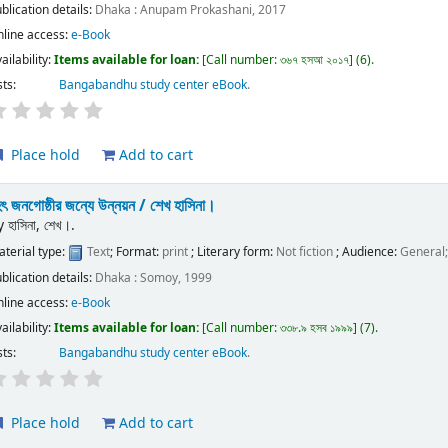
blication details:
Dhaka :
Anupam Prokashani,
2017
nline access:
e-Book
ailability:
Items available for loan:
Call number:
৩৬৭ হসআ ২০১৭
(6).
sts:
Bangabandhu study center eBook
.
Place hold
Add to cart
হৎ জনগোষ্ঠীর জন্যে উন্নয়ন /
শেখ হাসিনা।
y
হাসিনা, শেখ।.
terial type:
Text
; Format:
print
; Literary form:
Not fiction
; Audience:
General
blication details:
Dhaka :
Somoy,
1999
nline access:
e-Book
ailability:
Items available for loan:
Call number:
৩৩৮.৯ হসব ১৯৯৯
(7).
sts:
Bangabandhu study center eBook
.
Place hold
Add to cart