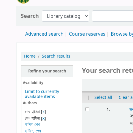
Search
Advanced search
Course reserves
Browse by
Home
Search results
Your search ret
Refine your search
Availability
Limit to currently
available items
|
Select all
Clear a
Authors
কথ
1.
শেখ হাসিনা
[
x
]
b
শেখ হাসিনা
[
x
]
Ma
হাসিনা শেখ
হাসিনা, শেখ
Pu