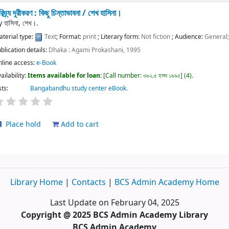
রিদ্র্য দূরীকরণ : কিছু চিন্তাভাবনা /
শেখ হাসিনা।
y
হাসিনা, শেখ।.
terial type:
Text
; Format:
print
; Literary form:
Not fiction
; Audience:
General
blication details:
Dhaka :
Agami Prokashani,
1995
nline access:
e-Book
ailability:
Items available for loan:
Call number:
৩৬২.৫ হসদ ১৯৯৫
(4).
sts:
Bangabandhu study center eBook
.
Place hold
Add to cart
Library Home
|
Contacts
|
BCS Admin Academy Home
Last Update on February 04, 2025
Copyright @ 2025 BCS Admin Academy Library
BCS Admin Academy