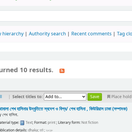
 hierarchy
Authority search
Recent comments
Tag cl
urned 10 results.
|
Select titles to:
ll
Place hold
ামালা শেখ হাসিনার উদ্বৃতিতে স্বদেশ ও বিশ্ব/ শেখ হাসিনা , কিউরিয়াস ঢাকা (সম্পাদক)
y
শেখ হাসিনা.
terial type:
Text
; Format:
print
; Literary form:
Not fiction
blication details:
dhaka;
চর্চা ;
২০১৮