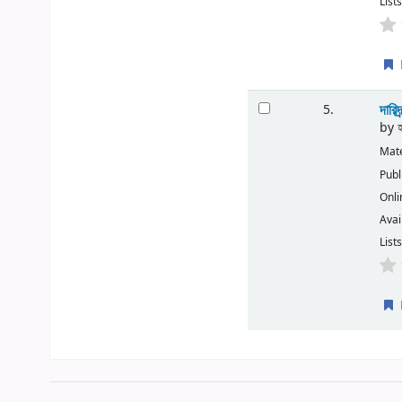
Lists
দারিদ
5.
by
Mate
Publ
Onli
Avai
Lists