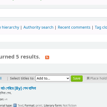
 hierarchy
Authority search
Recent comments
Tag cl
urned 5 results.
|
Select titles to:
ll
Place hold
 মাঠ পেরিয়ে
[By] শেখ হাসিনা
হাসিনা শেখ.
ion:
৮ম
rial type:
Text
; Format:
print
; Literary form:
Not fiction