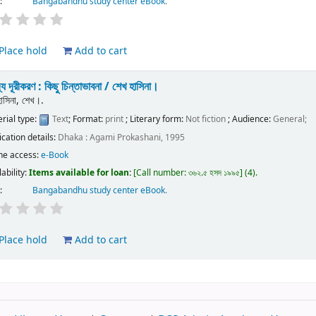
:
Bangabandhu study center eBook
.
Place hold
Add to cart
্র্য দূরীকরণ : কিছু চিন্তাভাবনা /
শেখ হাসিনা।
হাসিনা, শেখ।.
rial type:
Text
; Format:
print
; Literary form:
Not fiction
; Audience:
General;
ication details:
Dhaka :
Agami Prokashani,
1995
ne access:
e-Book
lability:
Items available for loan:
Call number:
৩৬২.৫ হসদ ১৯৯৫
(4).
:
Bangabandhu study center eBook
.
Place hold
Add to cart