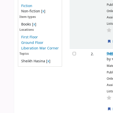
Publ
Fiction
Non-fiction
[
x
]
Onli
Item types
Avai
Lists
Books
[
x
]
Locations
First Floor
Ground Floor
Liberation War Corner
নির্ব
2.
Topics
by
Sheikh Hasina
[
x
]
Mate
Publ
Onli
Avai
Lists