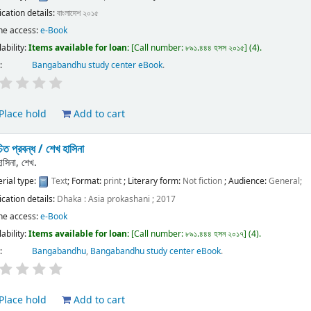
ication details:
বাংলাদেশ
২০১৫
ne access:
e-Book
lability:
Items available for loan:
Call number:
৮৯১.৪৪৪ হসস ২০১৫
(4).
:
Bangabandhu study center eBook
.
Place hold
Add to cart
াচিত প্রবন্ধ /
শেখ হাসিনা
হাসিনা, শেখ.
rial type:
Text
; Format:
print
; Literary form:
Not fiction
; Audience:
General;
ication details:
Dhaka :
Asia prokashani ;
2017
ne access:
e-Book
lability:
Items available for loan:
Call number:
৮৯১.৪৪৪ হসন ২০১৭
(4).
:
Bangabandhu
,
Bangabandhu study center eBook
.
Place hold
Add to cart