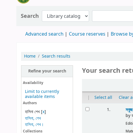
Search
Advanced search
Course reserves
Browse by
Home
Search results
Your search ret
Refine your search
Availability
Limit to currently
available items
|
Select all
Clear a
Authors
সবুজ
1.
হাসিনা শেখ
[
x
]
by
হাসিনা, শেখ
Edit
হাসিনা, শেখ।
Mate
Collections