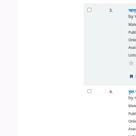
আন্ত
3.
by
Mate
Publ
Onli
Avai
Lists
বৃহৎ
4.
by
Mate
Publ
Onli
Avai