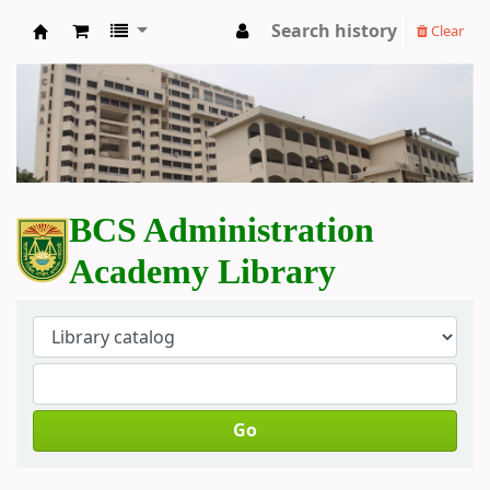
Search history
Clear
BCS Administration Academy Library
BCS Administration
Academy Library
Go