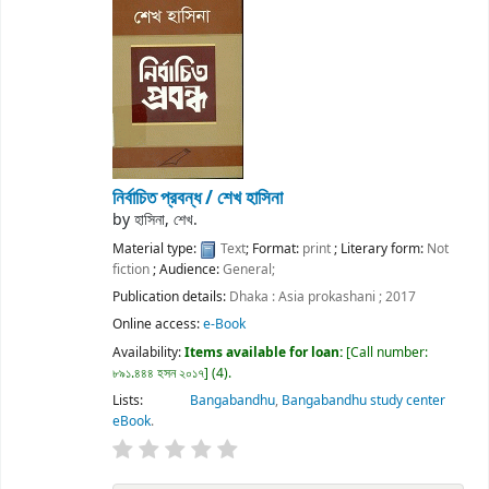
নির্বাচিত প্রবন্ধ /
শেখ হাসিনা
by
হাসিনা, শেখ.
Material type:
Text
; Format:
print
; Literary form:
Not
fiction
; Audience:
General;
Publication details:
Dhaka :
Asia prokashani ;
2017
Online access:
e-Book
Availability:
Items available for loan:
Call number:
৮৯১.৪৪৪ হসন ২০১৭
(4).
Lists:
Bangabandhu
,
Bangabandhu study center
eBook
.