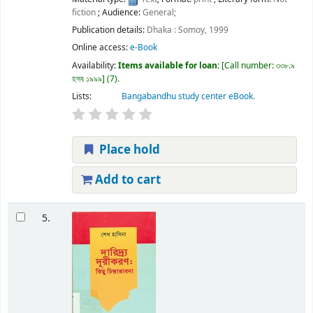
fiction
; Audience:
General;
Publication details:
Dhaka :
Somoy,
1999
Online access:
e-Book
Availability:
Items available for loan:
Call number:
৩৩৮.৯
হসব ১৯৯৯
(7).
Lists:
Bangabandhu study center eBook
.
Place hold
Add to cart
5.