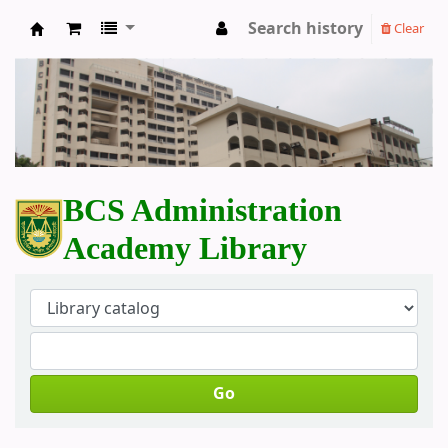
Search history
Clear
BCS Administration Academy Library
BCS Administration
Academy Library
Go