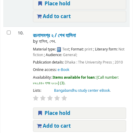
Place hold
Add to cart
10.
রচনাসমগ্র ২ /
শেখ হাসিনা
by
হাসিনা, শেখ.
Material type:
Text
; Format:
print
; Literary form:
Not
fiction
; Audience:
General;
Publication details:
Dhaka :
The University Press ;
2010
Online access:
e-Book
Availability:
Items available for loan:
Call number:
৮৯১.৪৪০ হসর ২০১০
(3).
Lists:
Bangabandhu study center eBook
.
Place hold
Add to cart