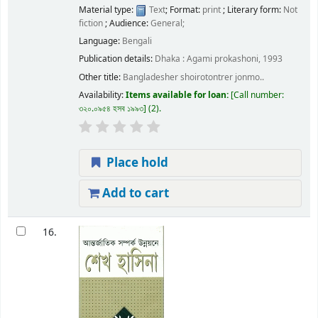
Material type:
Text
; Format:
print
; Literary form:
Not
fiction
; Audience:
General;
Language:
Bengali
Publication details:
Dhaka :
Agami prokashoni,
1993
Other title:
Bangladesher shoirotontrer jonmo..
Availability:
Items available for loan:
Call number:
৩২০.০৯৫৪ হসব ১৯৯৩
(2).
Place hold
Add to cart
16.