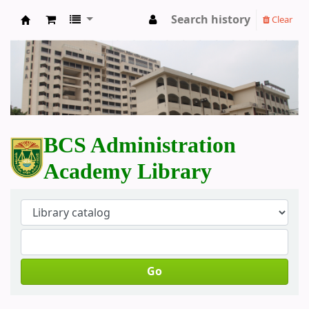
Search history
Clear
BCS Administration Academy Library
BCS Administration
Academy Library
Go