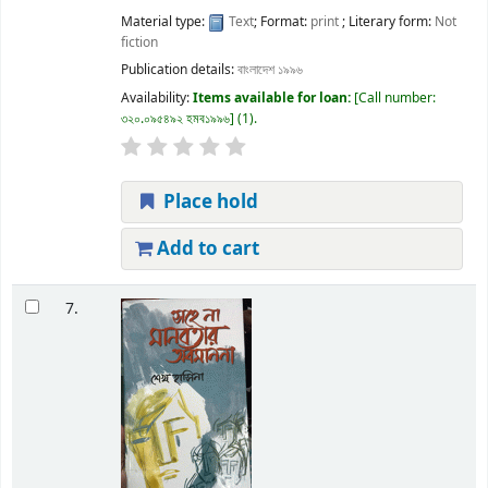
Material type:
Text
; Format:
print
; Literary form:
Not
fiction
Publication details:
বাংলাদেশ
১৯৯৬
Availability:
Items available for loan:
Call number:
৩২০.০৯৫৪৯২ হমব১৯৯৬
(1).
Place hold
Add to cart
7.