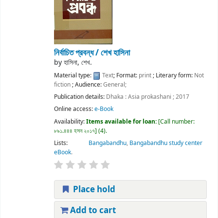
নির্বাচিত প্রবন্ধ /
শেখ হাসিনা
by
হাসিনা, শেখ.
Material type:
Text
; Format:
print
; Literary form:
Not
fiction
; Audience:
General;
Publication details:
Dhaka :
Asia prokashani ;
2017
Online access:
e-Book
Availability:
Items available for loan:
Call number:
৮৯১.৪৪৪ হসন ২০১৭
(4).
Lists:
Bangabandhu
,
Bangabandhu study center
eBook
.
Place hold
Add to cart