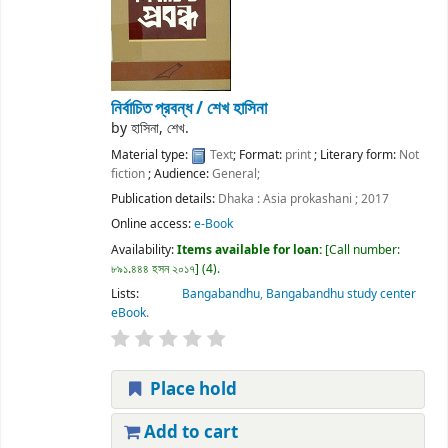
নির্বাচিত প্রবন্ধ /
শেখ হাসিনা
by
হাসিনা, শেখ.
Material type:
Text
; Format:
print
; Literary form:
Not
fiction
; Audience:
General;
Publication details:
Dhaka :
Asia prokashani ;
2017
Online access:
e-Book
Availability:
Items available for loan:
Call number:
৮৯১.৪৪৪ হসন ২০১৭
(4).
Lists:
Bangabandhu
,
Bangabandhu study center
eBook
.
Place hold
Add to cart