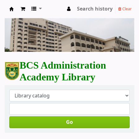
Search history
Clear
BCS Administration Academy Library
BCS Administration
Academy Library
Go