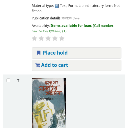
Material type:
Text
; Format:
print
; Literary form:
Not
fiction
Publication details:
বাংলাদেশ
১৯৯৬
Availability:
Items available for loan:
Call number:
৩২০.০৯৫৪৯২ হমব১৯৯৬
(1).
Place hold
Add to cart
7.