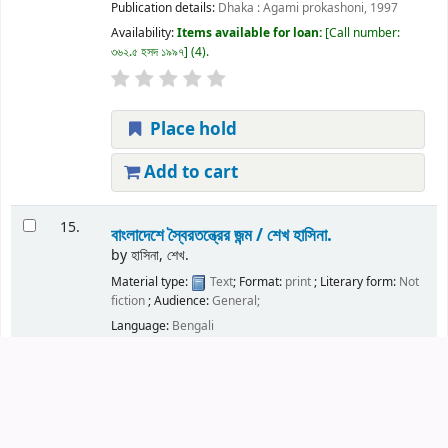
Publication details:
Dhaka :
Agami prokashoni,
1997
Availability:
Items available for loan:
Call number:
৩৬২.৫ হসদ ১৯৯৭
(4).
Place hold
Add to cart
15.
বাংলাদেশে স্বৈরতন্ত্রের জন্ম /
শেখ হাসিনা.
by
হাসিনা, শেখ.
Material type:
Text
; Format:
print
; Literary form:
Not
fiction
; Audience:
General;
Language:
Bengali
Publication details:
Dhaka :
Agami prokashoni,
1993
Other title:
Bangladesher shoirotontrer jonmo..
Availability:
Items available for loan:
Call number:
৩২০.০৯৫৪ হসব ১৯৯৩
(2).