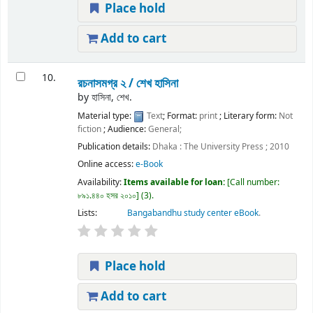
Place hold
Add to cart
10.
রচনাসমগ্র ২ /
শেখ হাসিনা
by
হাসিনা, শেখ.
Material type:
Text
; Format:
print
; Literary form:
Not
fiction
; Audience:
General;
Publication details:
Dhaka :
The University Press ;
2010
Online access:
e-Book
Availability:
Items available for loan:
Call number:
৮৯১.৪৪০ হসর ২০১০
(3).
Lists:
Bangabandhu study center eBook
.
Place hold
Add to cart