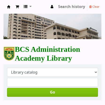
Search history
Clear
BCS Administration Academy Library
BCS Administration
Academy Library
Go