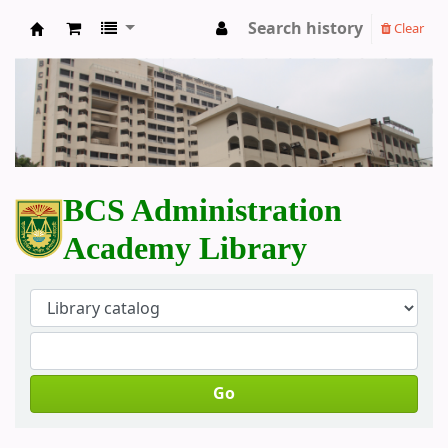
Search history
Clear
BCS Administration Academy Library
BCS Administration
Academy Library
Go