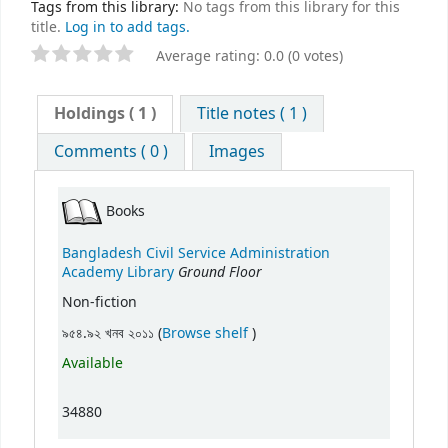
Tags from this library:
No tags from this library for this
title.
Log in to add tags.
Average rating: 0.0 (0 votes)
Holdings
( 1 )
Title notes ( 1 )
Comments ( 0 )
Images
Books
Bangladesh Civil Service Administration
Ground Floor
Academy Library
Non-fiction
(Opens below)
৯৫৪.৯২ খনব ২০১১ (
Browse shelf
)
Available
34880