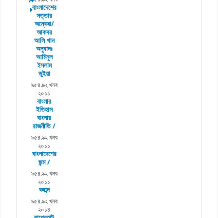
বাংলাদেশের
সত্তার
অন্বেষা/
আকবর
আলি খান
অনুবাদঃ
আমিনুল
ইসলাম
ভুইয়া
৯৫৪.৯২ খনব
২০১১
বাংলার
ইতিহাস
বাংলার
রাজনীতি /
৯৫৪.৯২ খনব
২০১১
বাংলাদেশের
জন্ম /
৯৫৪.৯২ খনব
২০১১
বঙ্গাব্দ
৯৫৪.৯২ খনব
২০১৪
বাগেরহাট