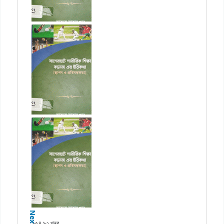
Next
৯৫৪.৯২ খনব