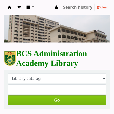
Search history
Clear
BCS Administration Academy Library
BCS Administration
Academy Library
Go