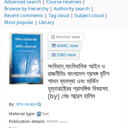
Advanced search
Course reserves
Browse by hierarchy
Authority search
Recent comments
Tag cloud
Subject cloud
Most popular
Library
Normal view
MARC view
ISBD view
সংবিধান,সাংবিধানিক আইন ও
রাজনীতিঃ বাংলাদেশ প্রসঙ্গ বৃটিশ
শাসন ব্যবস্থা এবং মার্কিন
যুক্তরাষ্ট্রের প্রাসঙ্গিক বিষয়সহ
[by] মোঃ আব্দুল হালিম
By:
হালিম মোঃআব্দুল
Material type:
Text
Publication details:
বাংলাদেশ
২০০৩