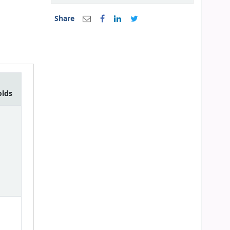
Share
olds