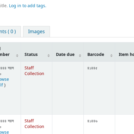
itle.
Log in to add tags.
s ( 0 )
Images
l
mber
Status
Date due
Barcode
Item h
.৪৪৪ সরস
Staff
৪১৪৪৫
৬
Collection
owse
(Opens below)
lf
)
.৪৪৪ সরস
Staff
৪১৪৪৬
৬
Collection
owse