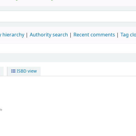
 hierarchy
Authority search
Recent comments
Tag cl
ISBD view
১৬