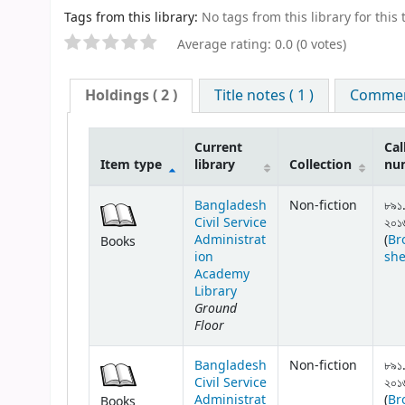
Tags from this library:
No tags from this library for this t
Average rating: 0.0 (0 votes)
Holdings
( 2 )
Title notes ( 1 )
Comment
Current
Cal
Item type
library
Collection
nu
Bangladesh
Non-fiction
৮৯১
Civil Service
২০১
Administrat
(
Br
Books
ion
she
Academy
Library
Ground
Floor
Bangladesh
Non-fiction
৮৯১
Civil Service
২০১
Administrat
(
Br
Books