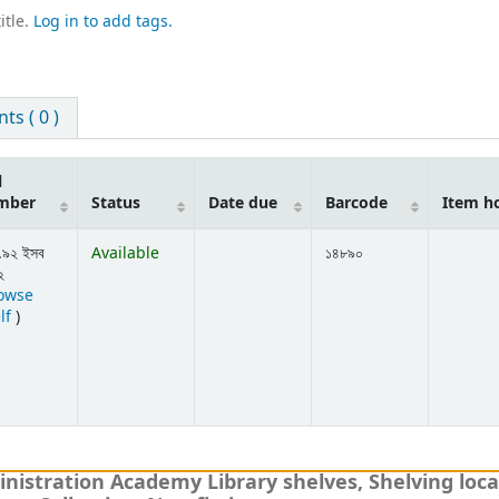
itle.
Log in to add tags.
s ( 0 )
l
mber
Status
Date due
Barcode
Item h
.৯২ ইসব
Available
১৪৮৯০
২
owse
(Opens below)
lf
)
nistration Academy Library shelves, Shelving loca