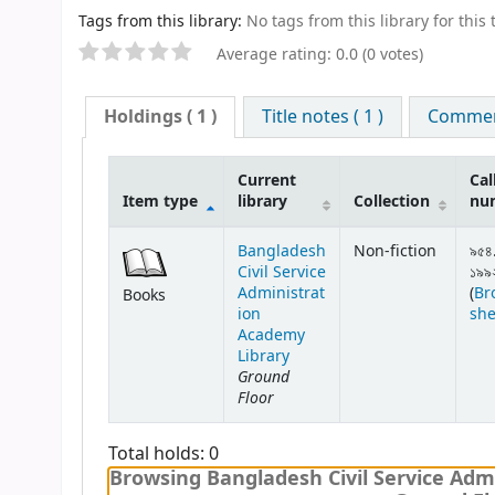
Tags from this library:
No tags from this library for this t
Average rating: 0.0 (0 votes)
Holdings
( 1 )
Title notes ( 1 )
Comment
Current
Cal
Item type
library
Collection
nu
Bangladesh
Non-fiction
৯৫৪
Civil Service
১৯৯
Administrat
(
Br
Books
ion
she
Academy
Library
Ground
Floor
Total holds: 0
Browsing Bangladesh Civil Service Admi