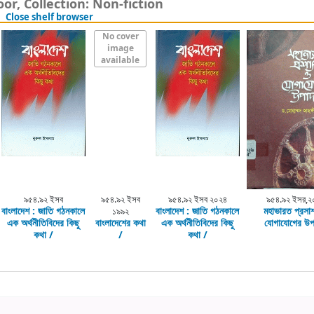
or, Collection: Non-fiction
(Hides shelf browser)
Close shelf browser
No cover
image
available
৯৫৪.৯২ ইসব
৯৫৪.৯২ ইসব
৯৫৪.৯২ ইসব ২০২৪
৯৫৪.৯২ ইসর,২
বাংলাদেশ :
জাতি গঠনকালে
বাংলাদেশ :
জাতি গঠনকালে
মহাভারত প্রসা
১৯৯২
এক অর্থনীতিবিদের কিছু
বাংলাদেশের কথা
এক অর্থনীতিবিদের কিছু
যোগাযোগের উপ
কথা /
/
কথা /