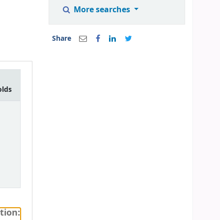
More searches
Share
olds
tion: