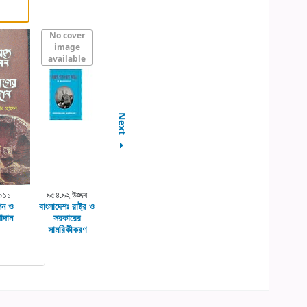
No cover
image
available
Next
০১১
৯৫৪.৯২ উজ্জব
শন ও
বাংলাদেশঃ রাষ্ট্র ও
াদান
সরকারের
সামরিকীকরণ