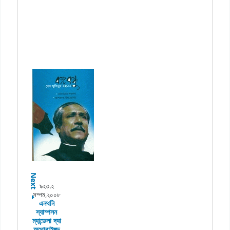
Next
৯২৩.২
সম্পম,২০০৮
এনথনি
স্যাম্পসন
ম্যান্ডেলা দ্যা
অথোরাইজ্ড