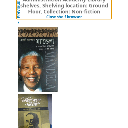
Previous
shelves, Shelving location: Ground
Floor, Collection: Non-fiction
(Hides shelf browser)
Close shelf browser