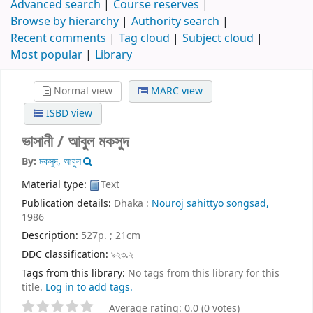
Advanced search
Course reserves
Browse by hierarchy
Authority search
Recent comments
Tag cloud
Subject cloud
Most popular
Library
Normal view
MARC view
ISBD view
ভাসানী /
আবুল মকসুদ
By:
মকসুদ, আবুল
Material type:
Text
Publication details:
Dhaka :
Nouroj sahittyo songsad,
1986
Description:
527p. ; 21cm
DDC classification:
৯২৩.২
Tags from this library:
No tags from this library for this
title.
Log in to add tags.
Average rating: 0.0 (0 votes)