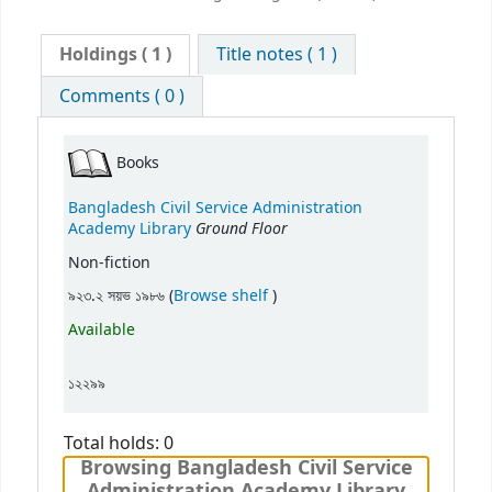
Holdings
( 1 )
Title notes ( 1 )
Comments ( 0 )
Books
Bangladesh Civil Service Administration
Ground Floor
Academy Library
Non-fiction
(Opens below)
৯২৩.২ সয়ভ ১৯৮৬ (
Browse shelf
)
Available
১২২৯৯
Total holds: 0
Browsing Bangladesh Civil Service
Administration Academy Library