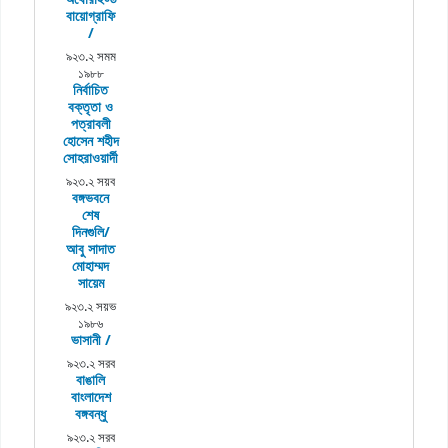
বায়োগ্রাফি
/
৯২৩.২ সমম
১৯৮৮
নির্বাচিত
বক্তৃতা ও
পত্রাবলী
হোসেন শহীদ
সোহরাওয়ার্দী
৯২৩.২ সয়ব
বঙ্গভবনে
শেষ
দিনগুলি/
আবু সাদাত
মোহাম্মদ
সায়েম
৯২৩.২ সয়ভ
১৯৮৬
ভাসানী /
৯২৩.২ সরব
বাঙালি
বাংলাদেশ
বঙ্গবন্ধু
৯২৩.২ সরব