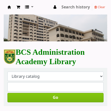
Search history
Clear
BCS Administration Academy Library
BCS Administration
Academy Library
Go