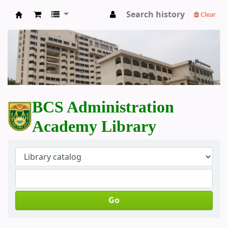
Search history
Clear
BCS Administration Academy Library
BCS Administration
Academy Library
Go