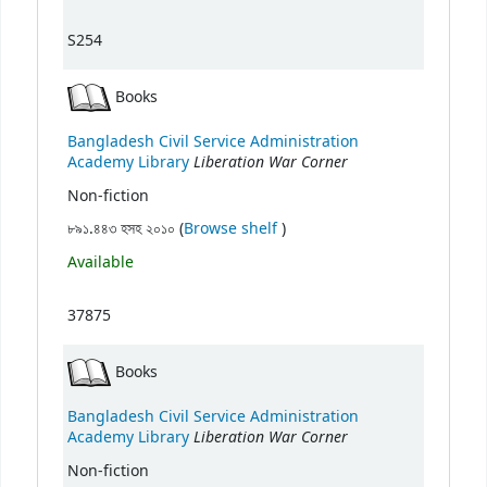
S254
Books
Bangladesh Civil Service Administration
Liberation War Corner
Academy Library
Non-fiction
(Opens below)
৮৯১.৪৪৩ হসহ ২০১০ (
Browse shelf
)
Available
37875
Books
Bangladesh Civil Service Administration
Liberation War Corner
Academy Library
Non-fiction