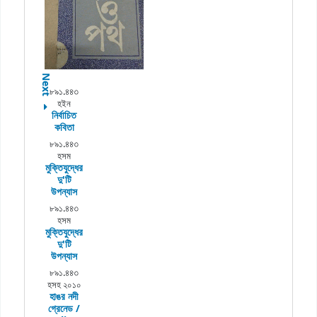
Next
৮৯১.৪৪৩
হইন
নির্বাচিত
কবিতা
৮৯১.৪৪৩
হসম
মুক্তিযুদ্ধের
দু'টি
উপন্যাস
৮৯১.৪৪৩
হসম
মুক্তিযুদ্ধের
দু'টি
উপন্যাস
৮৯১.৪৪৩
হসহ ২০১০
হাঙর নদী
গ্রেনেড /