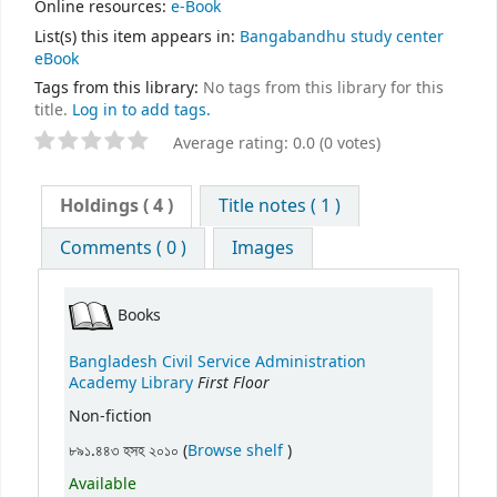
Online resources:
e-Book
List(s) this item appears in:
Bangabandhu study center
eBook
Tags from this library:
No tags from this library for this
title.
Log in to add tags.
Average rating: 0.0 (0 votes)
Holdings
( 4 )
Title notes ( 1 )
Comments ( 0 )
Images
Books
Bangladesh Civil Service Administration
First Floor
Academy Library
Non-fiction
(Opens below)
৮৯১.৪৪৩ হসহ ২০১০ (
Browse shelf
)
Available