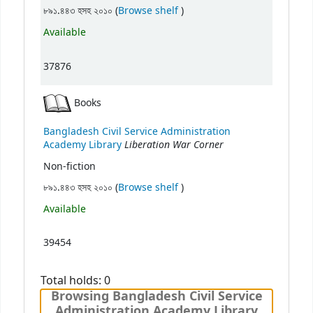
(Opens below)
৮৯১.৪৪৩ হসহ ২০১০ (
Browse shelf
)
Available
37876
Books
Bangladesh Civil Service Administration
Liberation War Corner
Academy Library
Non-fiction
(Opens below)
৮৯১.৪৪৩ হসহ ২০১০ (
Browse shelf
)
Available
39454
Total holds: 0
Browsing Bangladesh Civil Service
Administration Academy Library