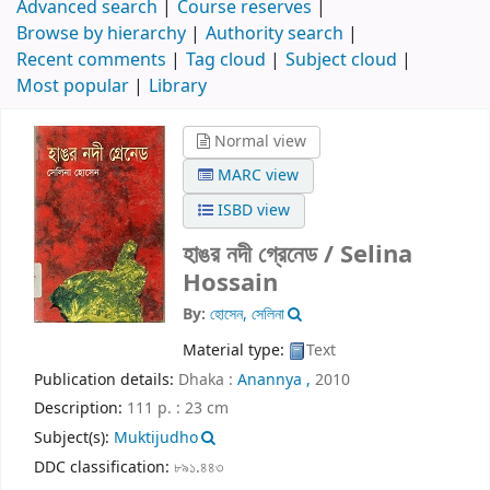
Advanced search
Course reserves
Browse by hierarchy
Authority search
Recent comments
Tag cloud
Subject cloud
Most popular
Library
Normal view
MARC view
ISBD view
হাঙর নদী গ্রেনেড / Selina
Hossain
By:
হোসেন, সেলিনা
Material type:
Text
Publication details:
Dhaka :
Anannya ,
2010
Description:
111 p. : 23 cm
Subject(s):
Muktijudho
DDC classification:
৮৯১.৪৪৩