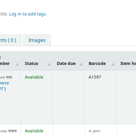
itle.
Log in to add tags.
s ( 0 )
Images
l
mber
Status
Date due
Barcode
Item h
.৮৯ ফরব
Available
A1597
owse
(Opens below)
lf
)
৮৯৫ ফারুবা
Available
এ ১৫৯৭