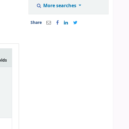
More searches
Share
olds