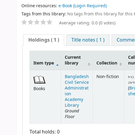
Online resources:
e-Book
(Login Required)
Tags from this library:
No tags from this library for this t
Average rating: 0.0 (0 votes)
Holdings
( 1 )
Title notes ( 1 )
Comment
Current
Cal
Item type
library
Collection
nu
Bangladesh
Non-fiction
৮২১ 
Civil Service
১৯৭
Administrat
(
Br
Books
ion
she
Academy
Library
Ground
Floor
Total holds: 0