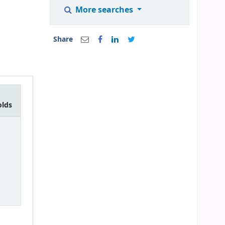
More searches
Share
olds