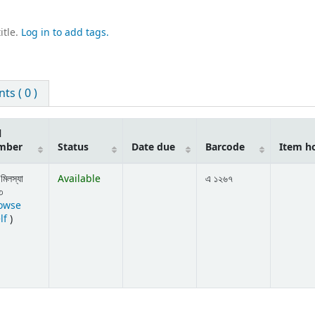
itle.
Log in to add tags.
s ( 0 )
l
mber
Status
Date due
Barcode
Item h
মিলস্যা
Available
এ ১২৬৭
৩
owse
(Opens below)
lf
)