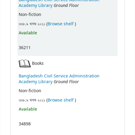
Ground Floor
Academy Library
Non-fiction
(Opens below)
৩৩৮.৯ খনঅ ২০১১ (
Browse shelf
)
Available
36211
Books
Bangladesh Civil Service Administration
Ground Floor
Academy Library
Non-fiction
(Opens below)
৩৩৮.৯ খনঅ ২০১১ (
Browse shelf
)
Available
34898