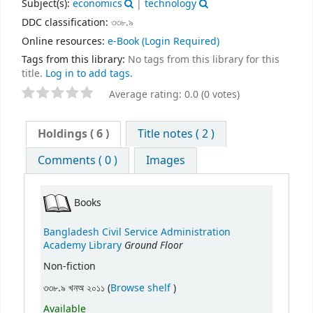
Subject(s):
economics
|
technology
DDC classification:
৩৩৮.৯
Online resources:
e-Book
(Login Required)
Tags from this library:
No tags from this library for this
title.
Log in to add tags.
Average rating: 0.0 (0 votes)
Holdings
( 6 )
Title notes ( 2 )
Comments ( 0 )
Images
Books
Bangladesh Civil Service Administration
Ground Floor
Academy Library
Non-fiction
(Opens below)
৩৩৮.৯ খনঅ ২০১১ (
Browse shelf
)
Available