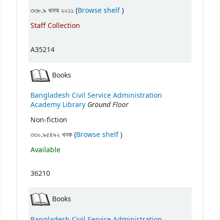
(Opens below)
৩৩৮.৯ খনঅ ২০১১ (
Browse shelf
)
Staff Collection
A35214
Books
Bangladesh Civil Service Administration
Ground Floor
Academy Library
Non-fiction
(Opens below)
৩৩০.৯৫৪৯২ খনক (
Browse shelf
)
Available
36210
Books
Bangladesh Civil Service Administration