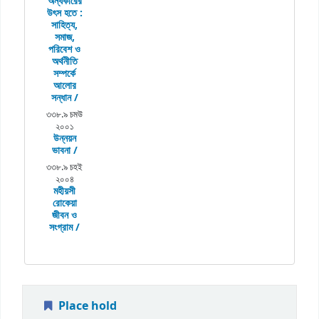
অন্ধকারের
উৎস হতে :
সাহিত্য,
সমাজ,
পরিবেশ ও
অর্থনীতি
সম্পর্কে
আলোর
সন্ধান /
৩৩৮.৯ চমউ
২০০১
উন্নয়ন
ভাবনা /
৩৩৮.৯ চহই
২০০৪
মহীয়সী
রোকেয়া
জীবন ও
সংগ্রাম /
Place hold