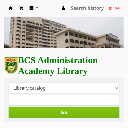
Search history
Clear
BCS Administration Academy Library
BCS Administration
Academy Library
Go