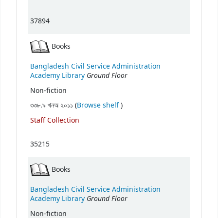
37894
Books
Bangladesh Civil Service Administration
Ground Floor
Academy Library
Non-fiction
(Opens below)
৩৩৮.৯ খনঅ ২০১১ (
Browse shelf
)
Staff Collection
35215
Books
Bangladesh Civil Service Administration
Ground Floor
Academy Library
Non-fiction