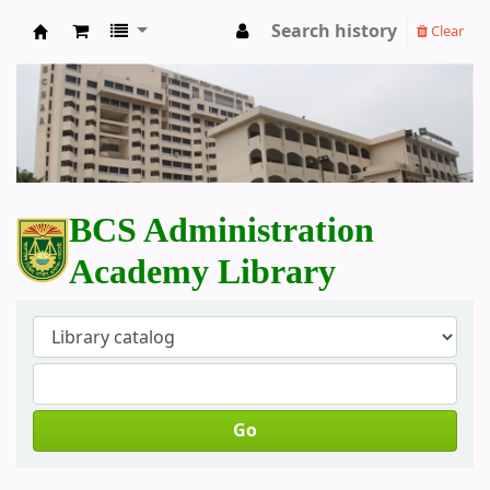
Search history
Clear
BCS Administration Academy Library
BCS Administration
Academy Library
Go