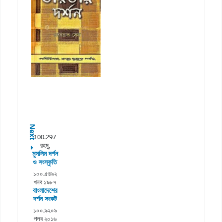
Next
100.297
রহমু,
মুসলিম দর্শন
ও সংস্কৃতি
১০০.৫৪৯২
খনব ১৯৮৭
বাংলাদেশের
দর্শন সংকট
১০০.৯২০৯
পলব ২০১৬