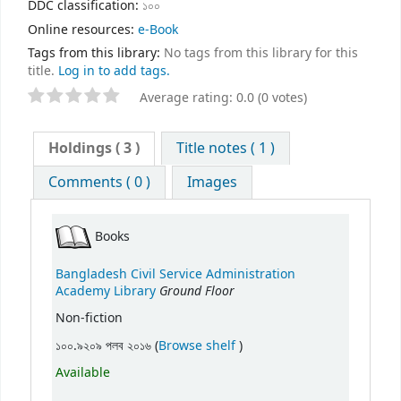
DDC classification:
১০০
Online resources:
e-Book
Tags from this library:
No tags from this library for this
title.
Log in to add tags.
Average rating: 0.0 (0 votes)
Holdings
( 3 )
Title notes ( 1 )
Comments ( 0 )
Images
Books
Bangladesh Civil Service Administration
Ground Floor
Academy Library
Non-fiction
(Opens below)
১০০.৯২০৯ পলব ২০১৬ (
Browse shelf
)
Available