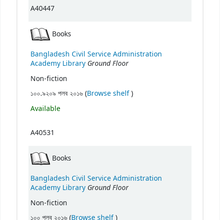
A40447
Books
Bangladesh Civil Service Administration
Ground Floor
Academy Library
Non-fiction
(Opens below)
১০০.৯২০৯ পলব ২০১৬ (
Browse shelf
)
Available
A40531
Books
Bangladesh Civil Service Administration
Ground Floor
Academy Library
Non-fiction
(Opens below)
১০০ পলব ২০১৬ (
Browse shelf
)