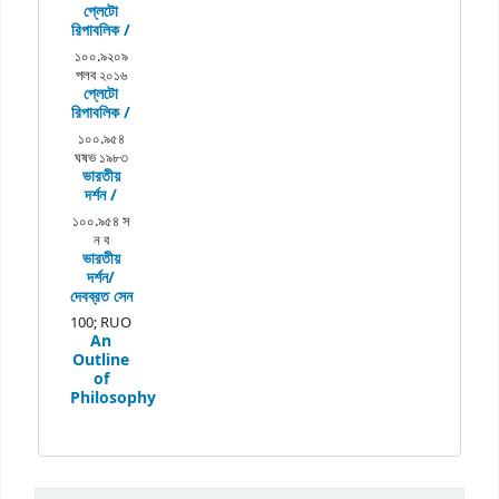
প্লেটো
রিপাবলিক /
১০০.৯২০৯
পলব ২০১৬
প্লেটো
রিপাবলিক /
১০০.৯৫৪
ঘষভ ১৯৮৩
ভারতীয়
দর্শন /
১০০.৯৫৪ স
ন ব
ভারতীয়
দর্শন/
দেবব্রত সেন
100; RUO
An
Outline
of
Philosophy