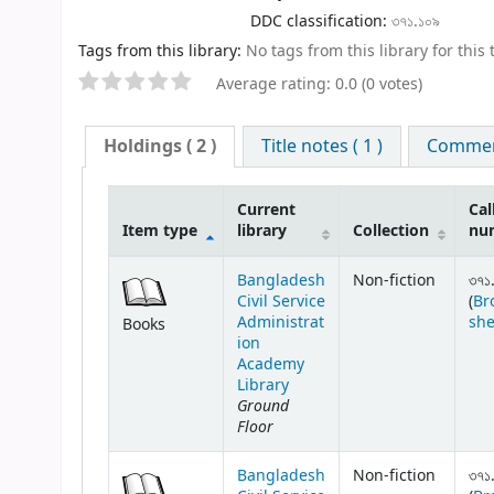
DDC classification:
৩৭১.১০৯
Tags from this library:
No tags from this library for this t
Average rating: 0.0 (0 votes)
Holdings
( 2 )
Title notes ( 1 )
Comment
Current
Cal
Item type
library
Collection
nu
Bangladesh
Non-fiction
৩৭১
Civil Service
(
Br
Administrat
she
Books
ion
Academy
Library
Ground
Floor
Bangladesh
Non-fiction
৩৭১