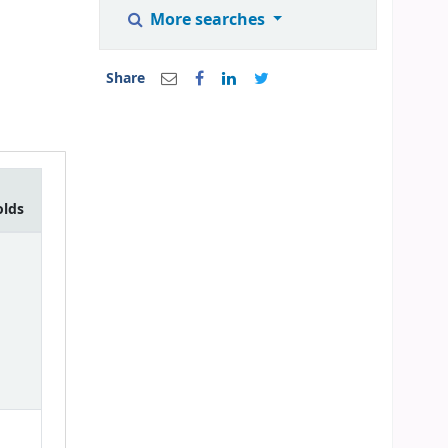
More searches
Share
olds