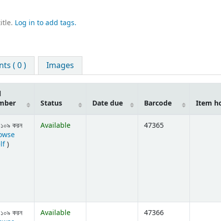
itle.
Log in to add tags.
s ( 0 )
Images
l
mber
Status
Date due
Barcode
Item h
.১০৯ করন
Available
47365
owse
(Opens below)
lf
)
.১০৯ করন
Available
47366