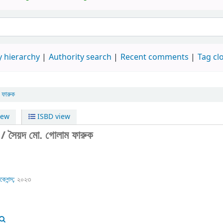
 hierarchy
Authority search
Recent comments
Tag cl
 ফারুক
iew
ISBD view
কা / সৈয়দ মো. গোলাম ফারুক
কেশন্স;
২০২৩