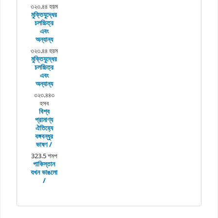
৩২৩.৪৪ হয়ম
মুক্তিযুদ্ধের
চলচ্চিত্র
এবং
অন্যান্য
৩২৩.৪৪ হয়ম
মুক্তিযুদ্ধের
চলচ্চিত্র
এবং
অন্যান্য
৩২৩.৪৪৩
হসব
বিশ্ব
প্রামাণ্য
ঐতিহ্যে
বঙ্গবন্ধুর
ভাষণ /
323.5 শমপ
পাকিস্তান
যখন ভাঙলো
/