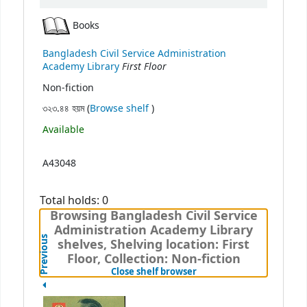
Books
Bangladesh Civil Service Administration
First Floor
Academy Library
Non-fiction
(Opens below)
৩২৩.৪৪ হয়ম (
Browse shelf
)
Available
A43048
Total holds: 0
Browsing Bangladesh Civil Service
Administration Academy Library
Previous
shelves, Shelving location: First
Floor, Collection: Non-fiction
(Hides shelf browser)
Close shelf browser