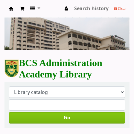
Search history
Clear
BCS Administration Academy Library
BCS Administration
Academy Library
Go