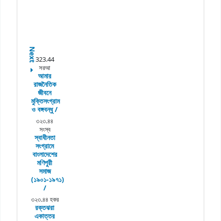
Next
323.44
সরআ
আমার
রাজনৈতিক
জীবনে
মুক্তিসংগ্রাম
ও বঙ্গবন্ধু /
৩২৩.৪৪
সংস্ব
স্বাধীনতা
সংগ্রামে
বাংলাদেশের
মণিপুরী
সমাজ
(১৯০১-১৯৭১)
/
৩২৩.৪৪ হকর
রক্তঝরা
একাত্তর