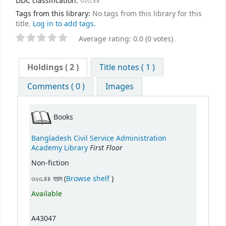
DDC classification:
৩২৩.৪৪
Tags from this library:
No tags from this library for this
title.
Log in to add tags.
Average rating: 0.0 (0 votes)
Holdings
( 2 )
Title notes ( 1 )
Comments ( 0 )
Images
Books
Bangladesh Civil Service Administration
First Floor
Academy Library
Non-fiction
(Opens below)
৩২৩.৪৪ হয়ম (
Browse shelf
)
Available
A43047