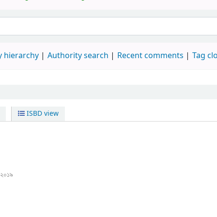
 hierarchy
Authority search
Recent comments
Tag cl
ISBD view
২০১৯