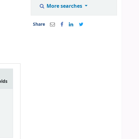
More searches
Share
olds