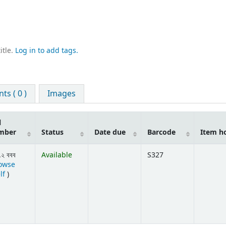
itle.
Log in to add tags.
s ( 0 )
Images
l
mber
Status
Date due
Barcode
Item h
.২ ববব
Available
S327
owse
(Opens below)
lf
)