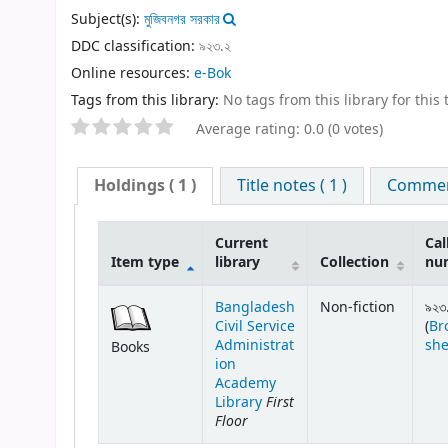
Subject(s):
মুজিবনগর সরকার
DDC classification:
৯২৩.২
Online resources:
e-Bok
Tags from this library:
No tags from this library for this t
Average rating: 0.0 (0 votes)
Holdings
( 1 )
Title notes ( 1 )
Comment
Current
Cal
Item type
library
Collection
nu
Bangladesh
Non-fiction
৯২৩
Civil Service
(
Br
Administrat
she
Books
ion
Academy
First
Library
Floor