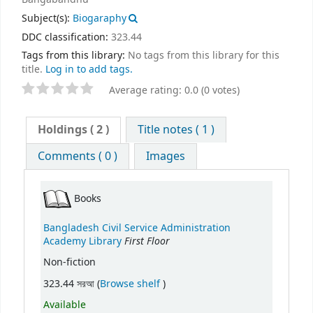
Subject(s):
Biogaraphy
DDC classification:
323.44
Tags from this library:
No tags from this library for this
title.
Log in to add tags.
Average rating: 0.0 (0 votes)
Holdings
( 2 )
Title notes ( 1 )
Comments ( 0 )
Images
Books
Bangladesh Civil Service Administration
First Floor
Academy Library
Non-fiction
(Opens below)
323.44 সরআ (
Browse shelf
)
Available