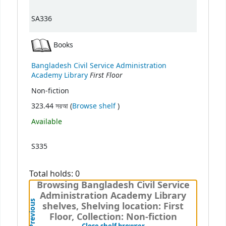
SA336
Books
Bangladesh Civil Service Administration
First Floor
Academy Library
Non-fiction
(Opens below)
323.44 সরআ (
Browse shelf
)
Available
S335
Total holds: 0
Browsing Bangladesh Civil Service
Administration Academy Library
Previous
shelves, Shelving location: First
Floor, Collection: Non-fiction
(Hides shelf browser)