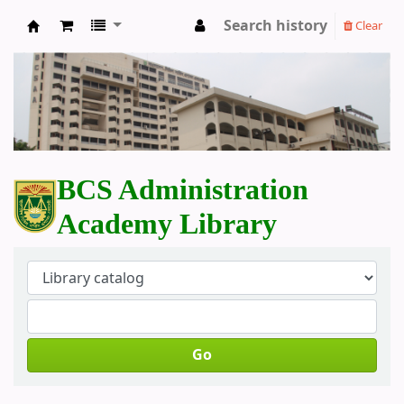
Search history
Clear
BCS Administration Academy Library
BCS Administration
Academy Library
Go