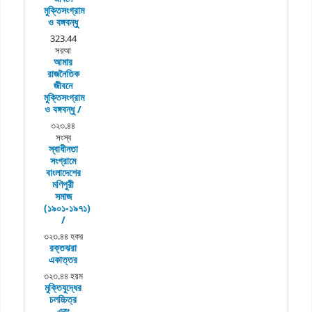
মুক্তিসংগ্রাম
ও বঙ্গবন্ধু
323.44
সরআ
আমার
রাজনৈতিক
জীবনে
মুক্তিসংগ্রাম
ও বঙ্গবন্ধু /
৩২৩.৪৪
সংস্ব
স্বাধীনতা
সংগ্রামে
বাংলাদেশের
মণিপুরী
সমাজ
(১৯০১-১৯৭১)
/
৩২৩.৪৪ হকর
রক্তঝরা
একাত্তর
৩২৩.৪৪ হয়ম
মুক্তিযুদ্ধের
চলচ্চিত্র
এবং