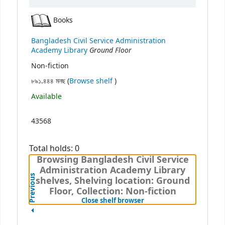
Books
Bangladesh Civil Service Administration
Ground Floor
Academy Library
Non-fiction
(Opens below)
৮৯১.৪৪৪ মনছ (
Browse shelf
)
Available
43568
Total holds: 0
Browsing Bangladesh Civil Service
Administration Academy Library
Previous
shelves, Shelving location: Ground
Floor, Collection: Non-fiction
(Hides shelf browser)
Close shelf browser