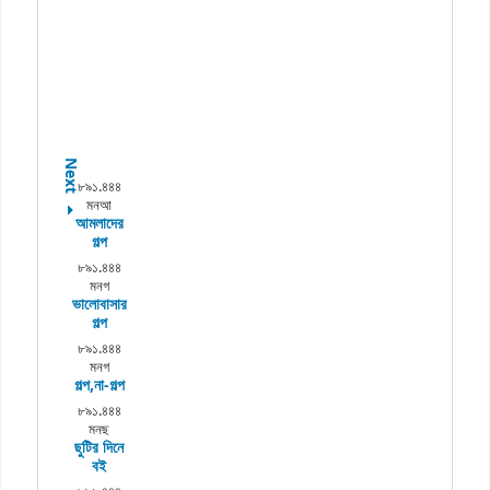
Next
৮৯১.৪৪৪
মনআ
আমলাদের
গল্প
৮৯১.৪৪৪
মনগ
ভালোবাসার
গল্প
৮৯১.৪৪৪
মনগ
গল্প,না-গল্প
৮৯১.৪৪৪
মনছ
ছুটির দিনে
বই