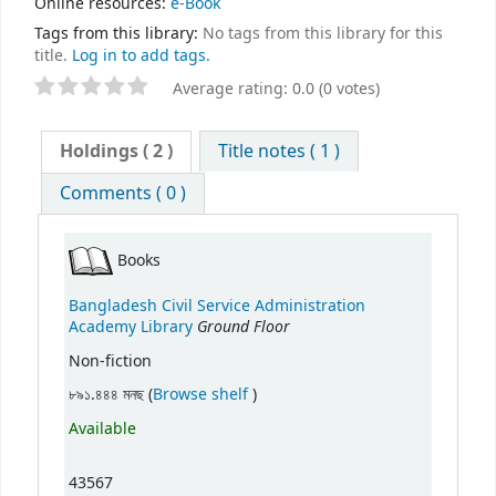
Online resources:
e-Book
Tags from this library:
No tags from this library for this
title.
Log in to add tags.
Average rating: 0.0 (0 votes)
Holdings
( 2 )
Title notes ( 1 )
Comments ( 0 )
Books
Bangladesh Civil Service Administration
Ground Floor
Academy Library
Non-fiction
(Opens below)
৮৯১.৪৪৪ মনছ (
Browse shelf
)
Available
43567