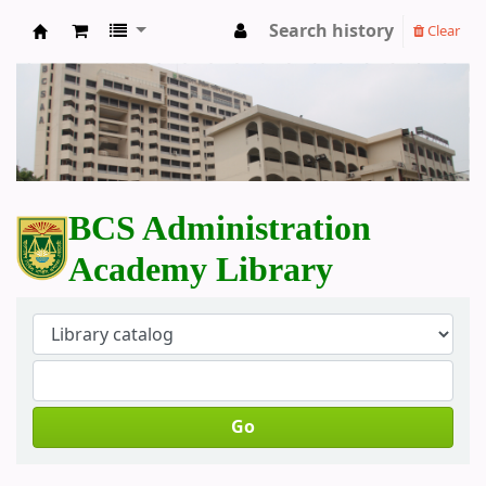
Search history
Clear
BCS Administration Academy Library
BCS Administration
Academy Library
Go