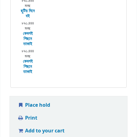
৮৯১.৪৪৪
মনছ
ছুটির দিনে
বই
৮৯১.৪৪৪
মনছ
কেবলই
পিছনে
তাকাই
৮৯১.৪৪৪
মনছ
কেবলই
পিছনে
তাকাই
Place hold
Print
Add to your cart