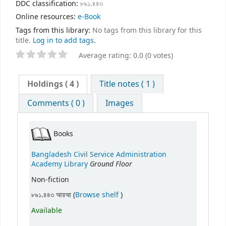
DDC classification:
৮৯১.৪৪৩
Online resources:
e-Book
Tags from this library:
No tags from this library for this
title.
Log in to add tags.
Average rating: 0.0 (0 votes)
Holdings
( 4 )
Title notes ( 1 )
Comments ( 0 )
Images
Books
Bangladesh Civil Service Administration
Ground Floor
Academy Library
Non-fiction
(Opens below)
৮৯১.৪৪৩ আরআ (
Browse shelf
)
Available