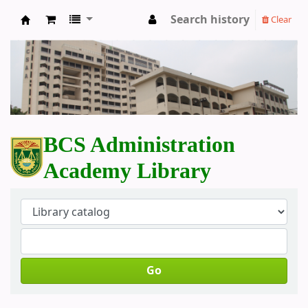
Search history
Clear
BCS Administration Academy Library
BCS Administration
Academy Library
Go