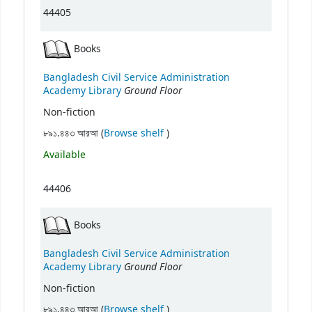
44405
Books
Bangladesh Civil Service Administration
Ground Floor
Academy Library
Non-fiction
(Opens below)
৮৯১.৪৪৩ আরআ (
Browse shelf
)
Available
44406
Books
Bangladesh Civil Service Administration
Ground Floor
Academy Library
Non-fiction
(Opens below)
৮৯১.৪৪৩ আরআ (
Browse shelf
)