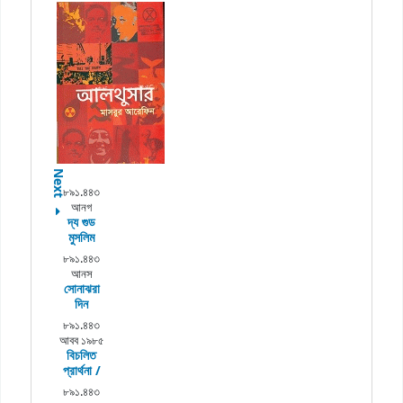
Next
৮৯১.৪৪৩
আনগ
দ্য গুড
মুসলিম
৮৯১.৪৪৩
আনস
সোনাঝরা
দিন
৮৯১.৪৪৩
আবব ১৯৮৫
বিচলিত
প্রার্থনা /
৮৯১.৪৪৩