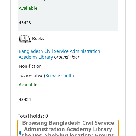
Available
43423
Books
Bangladesh Civil Service Administration
Ground Floor
Academy Library
Non-fiction
(Opens below)
৮৯১.৪৪৩ আরআ (
Browse shelf
)
Available
43424
Total holds: 0
Browsing Bangladesh Civil Service
Administration Academy Library
shelves, Shelving location: Ground