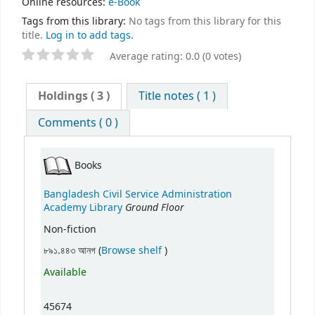
Online resources:
e-Book
Tags from this library:
No tags from this library for this
title.
Log in to add tags.
Average rating: 0.0 (0 votes)
Holdings
( 3 )
Title notes ( 1 )
Comments ( 0 )
Books
Bangladesh Civil Service Administration
Ground Floor
Academy Library
Non-fiction
(Opens below)
৮৯১.৪৪৩ আনগ (
Browse shelf
)
Available
45674