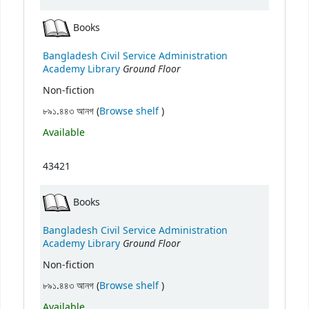
Books
Bangladesh Civil Service Administration
Ground Floor
Academy Library
Non-fiction
(Opens below)
৮৯১.৪৪৩ আনগ (
Browse shelf
)
Available
43421
Books
Bangladesh Civil Service Administration
Ground Floor
Academy Library
Non-fiction
(Opens below)
৮৯১.৪৪৩ আনগ (
Browse shelf
)
Available