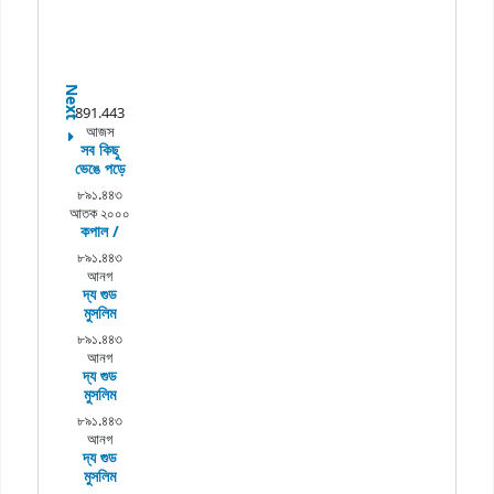
Next
891.443
আজস
সব কিছু
ভেঙে পড়ে
৮৯১.৪৪৩
আতক ২০০০
কপাল /
৮৯১.৪৪৩
আনগ
দ্য গুড
মুসলিম
৮৯১.৪৪৩
আনগ
দ্য গুড
মুসলিম
৮৯১.৪৪৩
আনগ
দ্য গুড
মুসলিম