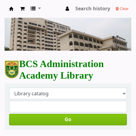
Search history
Clear
BCS Administration Academy Library
BCS Administration
Academy Library
Go