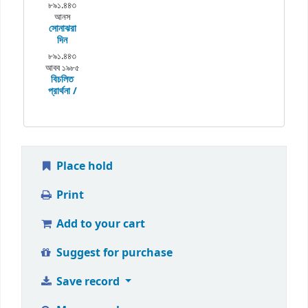
৮৯১.৪৪৩
আনস
সোনাঝরা
দিন
৮৯১.৪৪৩
আবব ১৯৮৫
বিচলিত
প্রার্থনা /
Place hold
Print
Add to your cart
Suggest for purchase
Save record