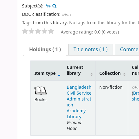
Subject(s):
শিক্ষা
DDC classification:
৩৭০.১
Tags from this library:
No tags from this library for this t
Average rating: 0.0 (0 votes)
Holdings
( 1 )
Title notes ( 1 )
Comment
Current
Cal
Item type
library
Collection
nu
Bangladesh
Non-fiction
৩৭০
Civil Service
(
Br
Administrat
she
Books
ion
Academy
Library
Ground
Floor