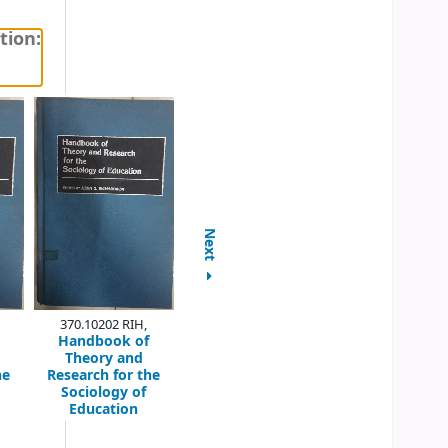
tion:
Next
370.10202 RIH,
Handbook of
Theory and
he
Research for the
Sociology of
Education