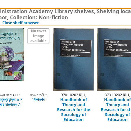
nistration Academy Library shelves, Shelving loca
or, Collection: Non-fiction
(Hides shelf browser)
Close shelf browser
No cover
image
available
০০৪ কয়শ ২০০৭
৩৭০.১ ভ ই শ
370.10202 RIH,
370.10202 RIH,
তথ্যপ্রযুক্তি ও স
শিক্ষাদর্শন
Handbook of
Handbook of
নায় বাংলাদেশ /
Theory and
Theory and
Research for the
Research for t
Sociology of
Sociology of
Education
Education