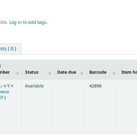
itle.
Log in to add tags.
s ( 0 )
l
mber
Status
Date due
Barcode
Item h
.১ ভ ই শ
Available
42896
owse
(Opens below)
lf
)