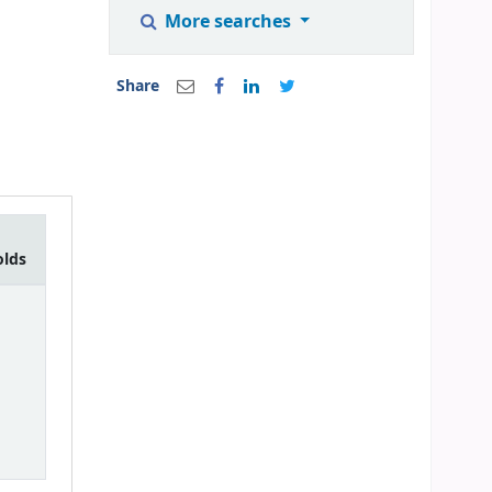
More searches
Share
olds