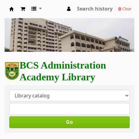
Search history
Clear
BCS Administration Academy Library
BCS Administration
Academy Library
Go