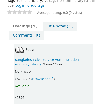
Tags from this library:
No tags from this library for this
title.
Log in to add tags.
Average rating: 0.0 (0 votes)
Holdings
( 1 )
Title notes ( 1 )
Comments ( 0 )
Books
Bangladesh Civil Service Administration
Ground Floor
Academy Library
Non-fiction
(Opens below)
৩৭০.১ ভ ই শ (
Browse shelf
)
Available
42896